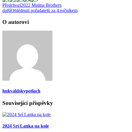
Předchozí
2022 Malina Brothers
další
Ohlédnutí pořadatelů za 4.ročníkem
O autorovi
hukvaldskypotlach
Související příspěvky
2024 Srí Lanka na kole