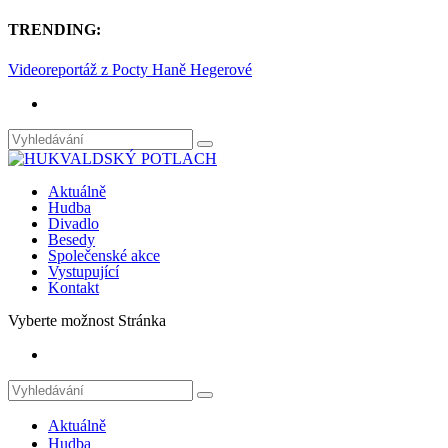
TRENDING:
Videoreportáž z Pocty Haně Hegerové
Aktuálně
Hudba
Divadlo
Besedy
Společenské akce
Vystupující
Kontakt
Vyberte možnost Stránka
Aktuálně
Hudba