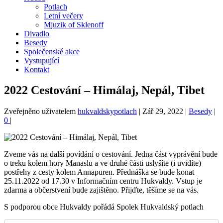
Potlach
Letní večery
Mjuzik of Sklenoff
Divadlo
Besedy
Společenské akce
Vystupující
Kontakt
2022 Cestování – Himálaj, Nepál, Tibet
Zveřejněno uživatelem
hukvaldskypotlach
|
Zář 29, 2022
|
Besedy
|
0
|
Zveme vás na další povídání o cestování. Jedna část vyprávění bude
o treku kolem hory Manaslu a ve druhé části uslyšíte (i uvidíte)
postřehy z cesty kolem Annapuren. Přednáška se bude konat
25.11.2022 od 17.30 v Informačním centru Hukvaldy. Vstup je
zdarma a občerstvení bude zajištěno. Přijďte, těšíme se na vás.
S podporou obce Hukvaldy pořádá Spolek Hukvaldský potlach