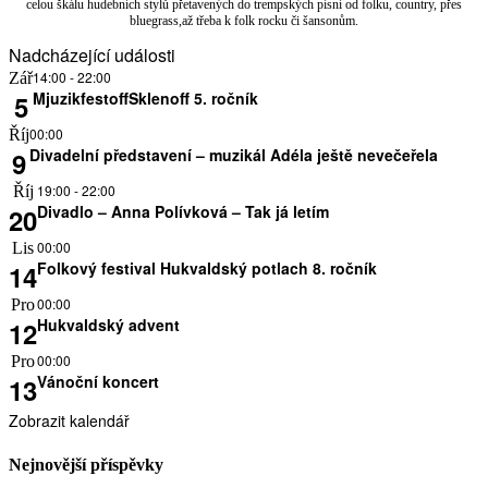
celou škálu hudebních stylů přetavených do trempských písní od folku, country, přes
bluegrass,až třeba k folk rocku či šansonům.
Nadcházející události
14:00
-
22:00
Zář
MjuzikfestoffSklenoff 5. ročník
5
00:00
Říj
Divadelní představení – muzikál Adéla ještě nevečeřela
9
19:00
-
22:00
Říj
Divadlo – Anna Polívková – Tak já letím
20
00:00
Lis
Folkový festival Hukvaldský potlach 8. ročník
14
00:00
Pro
Hukvaldský advent
12
00:00
Pro
Vánoční koncert
13
Zobrazit kalendář
Nejnovější příspěvky