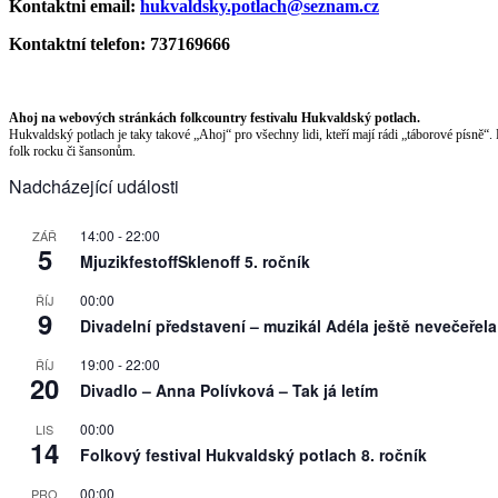
Kontaktni email:
hukvaldsky.potlach@seznam.cz
Kontaktní telefon: 737169666
Ahoj na webových stránkách folkcountry festivalu Hukvaldský potlach.
Hukvaldský potlach je taky takové „Ahoj“ pro všechny lidi, kteří mají rádi „táborové písně“.
folk rocku či šansonům.
Nadcházející události
14:00
-
22:00
ZÁŘ
5
MjuzikfestoffSklenoff 5. ročník
00:00
ŘÍJ
9
Divadelní představení – muzikál Adéla ještě nevečeřela
19:00
-
22:00
ŘÍJ
20
Divadlo – Anna Polívková – Tak já letím
00:00
LIS
14
Folkový festival Hukvaldský potlach 8. ročník
00:00
PRO