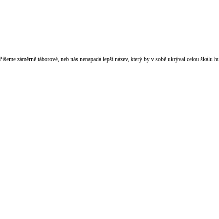
 Píšeme záměrně táborové, neb nás nenapadá lepší název, který by v sobě ukrýval celou škálu h