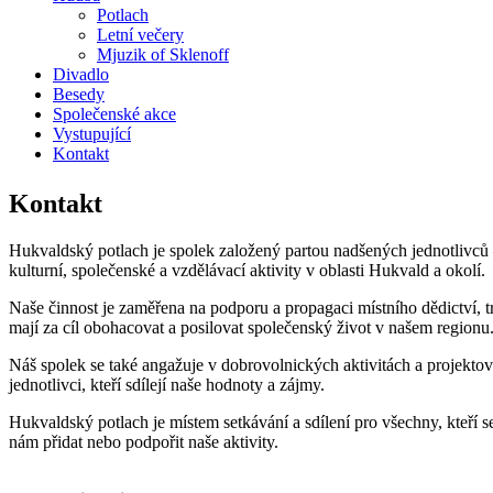
Potlach
Letní večery
Mjuzik of Sklenoff
Divadlo
Besedy
Společenské akce
Vystupující
Kontakt
Kontakt
Hukvaldský potlach je spolek založený partou nadšených jednotlivc
kulturní, společenské a vzdělávací aktivity v oblasti Hukvald a okolí.
Naše činnost je zaměřena na podporu a propagaci místního dědictví, tr
mají za cíl obohacovat a posilovat společenský život v našem regionu
Náš spolek se také angažuje v dobrovolnických aktivitách a projektový
jednotlivci, kteří sdílejí naše hodnoty a zájmy.
Hukvaldský potlach je místem setkávání a sdílení pro všechny, kteří s
nám přidat nebo podpořit naše aktivity.