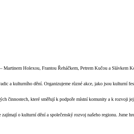
ů – Martinem Holexou, Frantou Řeháčkem, Petrem Kučou a Slávkem Kova
adic a kulturního dění. Organizujeme různé akce, jako jsou kulturní fes
.
ch činnostech, které směřují k podpoře místní komunity a k rozvoji jej
e zajímají o kulturní dění a společenský rozvoj našeho regionu. Jsme hr