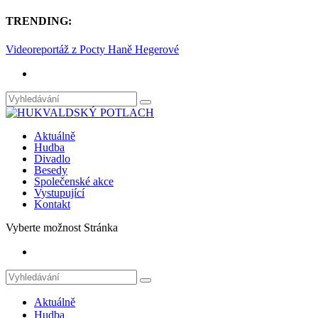
TRENDING:
Videoreportáž z Pocty Haně Hegerové
Aktuálně
Hudba
Divadlo
Besedy
Společenské akce
Vystupující
Kontakt
Vyberte možnost Stránka
Aktuálně
Hudba