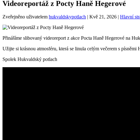
Videoreportáž z Pocty Haně Hegerové
Zveřejněno uživatelem
hukvaldskypotlach
|
Kvě 21, 2026
|
Hlavní st
Přinášíme slibovaný videoreport z akce Pocta Haně Hegerové na Hukv
Užijte si krásnou atmosféru, která se linula celým večerem s písněm
Spolek Hukvaldský potlach