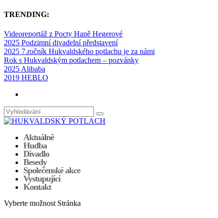
TRENDING:
Videoreportáž z Pocty Haně Hegerové
2025 Podzimní divadelní představení
2025 7.ročník Hukvaldského potlachu je za námi
Rok s Hukvaldským potlachem – pozvánky
2025 Alibaba
2019 HEBLO
Aktuálně
Hudba
Divadlo
Besedy
Společenské akce
Vystupující
Kontakt
Vyberte možnost Stránka