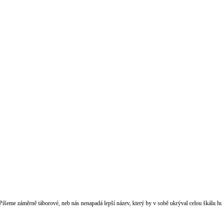
 Píšeme záměrně táborové, neb nás nenapadá lepší název, který by v sobě ukrýval celou škálu h