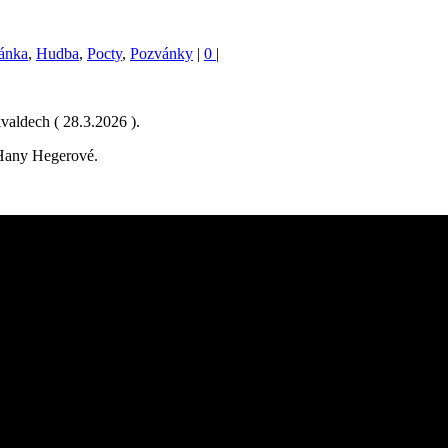
ránka
,
Hudba
,
Pocty
,
Pozvánky
|
0
|
aldech ( 28.3.2026 ).
i Hany Hegerové.