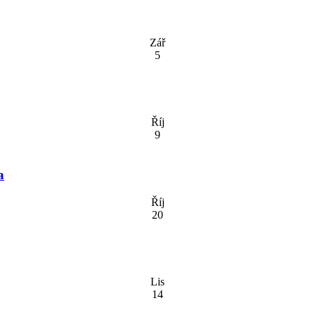
Zář
5
Říj
9
a
Říj
20
Lis
14