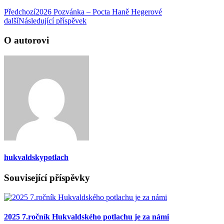
Předchozí
2026 Pozvánka – Pocta Haně Hegerové
další
Následující příspěvek
O autorovi
hukvaldskypotlach
Související příspěvky
2025 7.ročník Hukvaldského potlachu je za námi