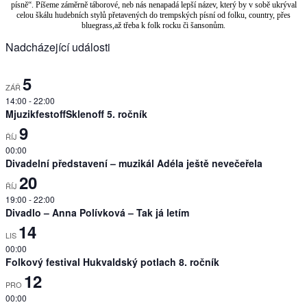
písně“. Píšeme záměrně táborové, neb nás nenapadá lepší název, který by v sobě ukrýval
celou škálu hudebních stylů přetavených do trempských písní od folku, country, přes
bluegrass,až třeba k folk rocku či šansonům.
Nadcházející události
5
ZÁŘ
14:00
-
22:00
MjuzikfestoffSklenoff 5. ročník
9
ŘÍJ
00:00
Divadelní představení – muzikál Adéla ještě nevečeřela
20
ŘÍJ
19:00
-
22:00
Divadlo – Anna Polívková – Tak já letím
14
LIS
00:00
Folkový festival Hukvaldský potlach 8. ročník
12
PRO
00:00