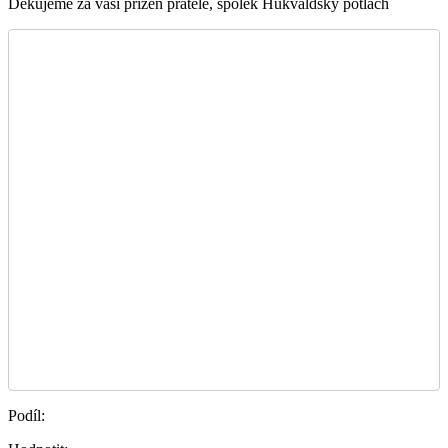
Děkujeme za vaši přízeň přátelé, spolek Hukvaldský potlach
Podíl: