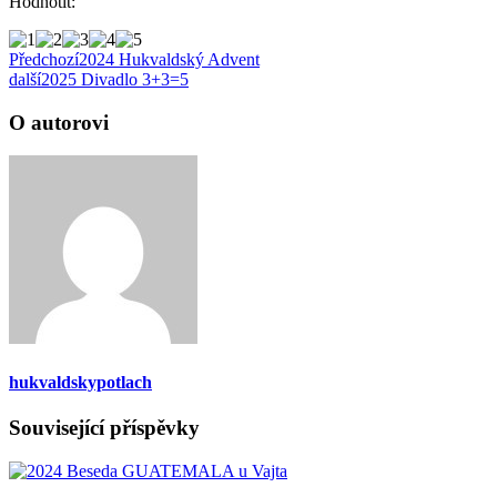
Hodnotit:
Předchozí
2024 Hukvaldský Advent
další
2025 Divadlo 3+3=5
O autorovi
hukvaldskypotlach
Související příspěvky