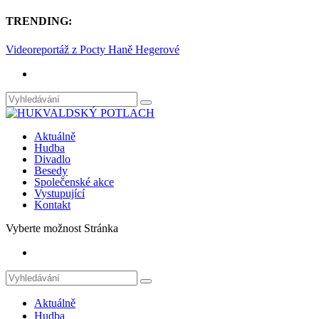
TRENDING:
Videoreportáž z Pocty Haně Hegerové
Aktuálně
Hudba
Divadlo
Besedy
Společenské akce
Vystupující
Kontakt
Vyberte možnost Stránka
Aktuálně
Hudba