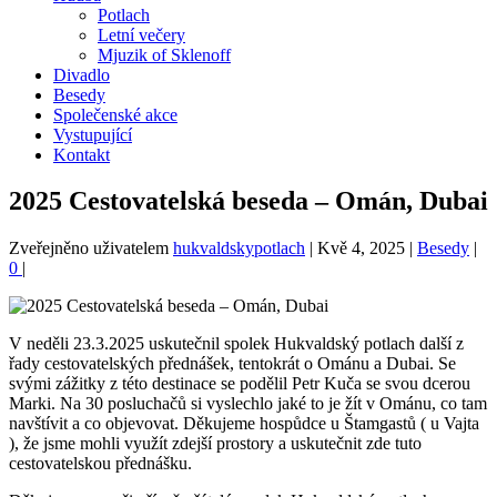
Potlach
Letní večery
Mjuzik of Sklenoff
Divadlo
Besedy
Společenské akce
Vystupující
Kontakt
2025 Cestovatelská beseda – Omán, Dubai
Zveřejněno uživatelem
hukvaldskypotlach
|
Kvě 4, 2025
|
Besedy
|
0
|
V neděli 23.3.2025 uskutečnil spolek Hukvaldský potlach další z
řady cestovatelských přednášek, tentokrát o Ománu a Dubai. Se
svými zážitky z této destinace se podělil Petr Kuča se svou dcerou
Marki. Na 30 posluchačů si vyslechlo jaké to je žít v Ománu, co tam
navštívit a co objevovat. Děkujeme hospůdce u Štamgastů ( u Vajta
), že jsme mohli využít zdejší prostory a uskutečnit zde tuto
cestovatelskou přednášku.