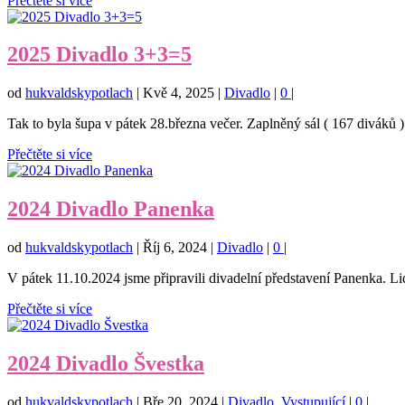
Přečtěte si více
2025 Divadlo 3+3=5
od
hukvaldskypotlach
|
Kvě 4, 2025
|
Divadlo
|
0
|
Tak to byla šupa v pátek 28.března večer. Zaplněný sál ( 167 diváků ) 
Přečtěte si více
2024 Divadlo Panenka
od
hukvaldskypotlach
|
Říj 6, 2024
|
Divadlo
|
0
|
V pátek 11.10.2024 jsme připravili divadelní představení Panenka. Li
Přečtěte si více
2024 Divadlo Švestka
od
hukvaldskypotlach
|
Bře 20, 2024
|
Divadlo
,
Vystupující
|
0
|