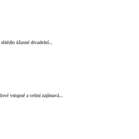
shlédlo úžasné divadelní...
dové vstupné a velmi zajímavá...