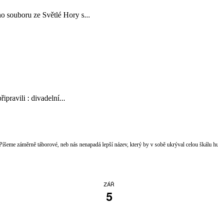
o souboru ze Světlé Hory s...
ipravili : divadelní...
 Píšeme záměrně táborové, neb nás nenapadá lepší název, který by v sobě ukrýval celou škálu h
ZÁŘ
5