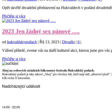
Opět skvělé divadelní představení na Hukvaldech v podání divadelníh
Přečtěte si více
2023 Jen žádný sex pánové ….
od
hukvaldskypotlach
|
Říj 13, 2023
|
Divadlo
|
0
|
Vážení přátelé, zveme vás na další kulturní akci, kterou jsme pro vás př
Přečtěte si více
Ahoj na webových stránkách folkcountry festivalu Hukvaldský potlach.
Hukvaldský potlach je taky takové „Ahoj“ pro všechny lidi, kteří mají rádi „táborové písně“.
folk rocku či šansonům.
Nadcházející události
14:00
-
22:00