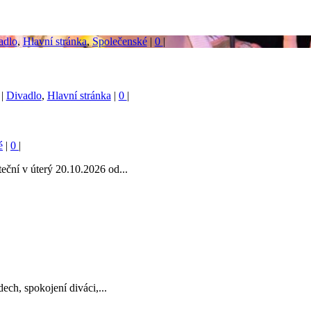
adlo
,
Hlavní stránka
,
Společenské
|
0
|
|
Divadlo
,
Hlavní stránka
|
0
|
é
|
0
|
teční v úterý 20.10.2026 od...
ech, spokojení diváci,...