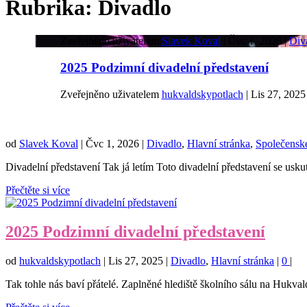
Rubrika:
Divadlo
Zveřejněno uživatelem
Slavek Koval
|
Čvc 1, 2026
|
Div
2025 Podzimní divadelní představení
Zveřejněno uživatelem
hukvaldskypotlach
|
Lis 27, 2025
od
Slavek Koval
|
Čvc 1, 2026
|
Divadlo
,
Hlavní stránka
,
Společensk
Divadelní představení Tak já letím Toto divadelní představení se usku
Přečtěte si více
2025 Podzimní divadelní představení
od
hukvaldskypotlach
|
Lis 27, 2025
|
Divadlo
,
Hlavní stránka
|
0
|
Tak tohle nás baví přátelé. Zaplněné hlediště školního sálu na Hukvald