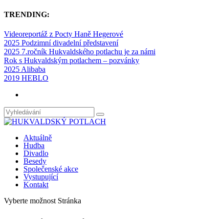
TRENDING:
Videoreportáž z Pocty Haně Hegerové
2025 Podzimní divadelní představení
2025 7.ročník Hukvaldského potlachu je za námi
Rok s Hukvaldským potlachem – pozvánky
2025 Alibaba
2019 HEBLO
Aktuálně
Hudba
Divadlo
Besedy
Společenské akce
Vystupující
Kontakt
Vyberte možnost Stránka