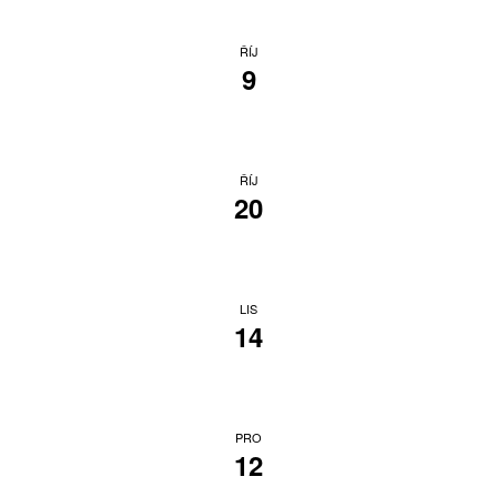
ŘÍJ
9
ŘÍJ
20
LIS
14
PRO
12