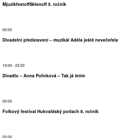
MjuzikfestoffSklenoff 5. ročník
00:00
Divadelní představení – muzikál Adéla ještě nevečeřela
19:00
-
22:00
Divadlo – Anna Polívková – Tak já letím
00:00
Folkový festival Hukvaldský potlach 8. ročník
00:00