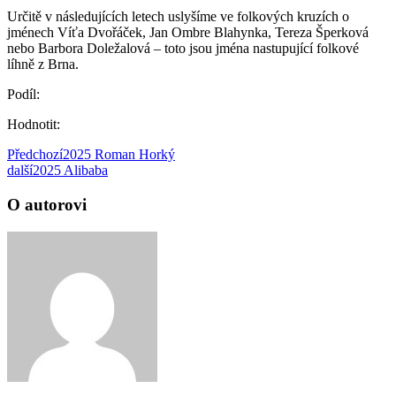
Určitě v následujících letech uslyšíme ve folkových kruzích o
jménech Víťa Dvořáček, Jan Ombre Blahynka, Tereza Šperková
nebo Barbora Doležalová – toto jsou jména nastupující folkové
líhně z Brna.
Podíl:
Hodnotit:
Předchozí
2025 Roman Horký
další
2025 Alibaba
O autorovi