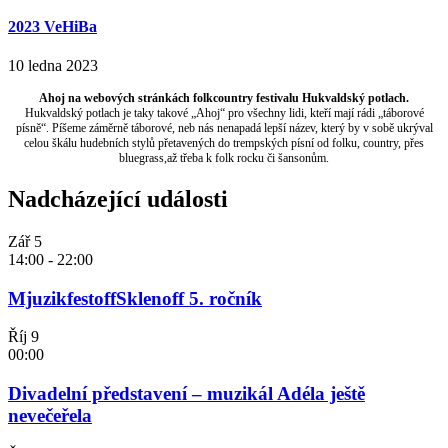
2023 VeHiBa
10 ledna 2023
Ahoj na webových stránkách folkcountry festivalu Hukvaldský potlach.
Hukvaldský potlach je taky takové „Ahoj“ pro všechny lidi, kteří mají rádi „táborové
písně“. Píšeme záměrně táborové, neb nás nenapadá lepší název, který by v sobě ukrýval
celou škálu hudebních stylů přetavených do trempských písní od folku, country, přes
bluegrass,až třeba k folk rocku či šansonům.
Nadcházející události
Zář
5
14:00
-
22:00
MjuzikfestoffSklenoff 5. ročník
Říj
9
00:00
Divadelní představení – muzikál Adéla ještě
nevečeřela