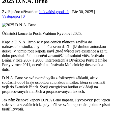
2025 D.N.A. Brno
Zveřejněno uživatelem
hukvaldskypotlach
|
Bře 30, 2025
|
Vystupující
|
0
|
Účastníci koncertu Pocta Wabimu Ryvolovi 2025.
Kapela D.N.A. Brno se v posledních týdnech zavřela do
nahrávacího studia, aby nahrála svou další – již druhou autorskou
desku. V tomto roce kapela slaví 20-té výročí své existence a za tu
dobu posbírala řadu ocenění ze soutěží : absolutní vítěz festivalu
Brána v roce 2007 a 2008, Interpretační a Diváckou Portu z finále
Porty v roce 2011, ocenění na festivalu Mohelnický dostavník a
další.
D.N.A. Brno ve své tvorbě vyšla z folkových základů, ale v
současné době hraje osobitou autorskou muziku, která se nesnaží
vejít do škatulek žánrů. Svoji energickou hudbu zakládají na
propracovaných aranžích a propracovaných textech.
Jak nám členové kapely D.N.A Brno napsali, Ryvolovky jsou jejich
srdcovka a v začátcích kapely měli ve svém repertoáru jednu z písní
bratří Ryvolů.