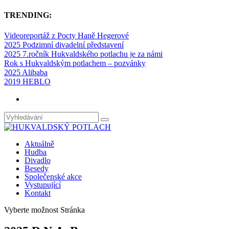
TRENDING:
Videoreportáž z Pocty Haně Hegerové
2025 Podzimní divadelní představení
2025 7.ročník Hukvaldského potlachu je za námi
Rok s Hukvaldským potlachem – pozvánky
2025 Alibaba
2019 HEBLO
Aktuálně
Hudba
Divadlo
Besedy
Společenské akce
Vystupující
Kontakt
Vyberte možnost Stránka