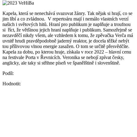
Kapela, která se nenechává svazovat žánry. Tak nějak si hrají, co se
jim líbí a co zvládnou. V repertoáru mají i nemálo vlastních verzí
našich i světových hitů. Hraní pro publikum je naplňuje a troufnou
si říct, že většinou jejich hraní naplňuje i publikum. Samozřejmě se
nezavděčí nikdy všem, ale vzhledem k tomu, že zpěvačka Verča má
uvnitř hrudi pravděpodobně jaderný reaktor, je docela těžké nebýt
tou přílivovou vlnou energie zasažen. O tom se určitě přesvědčíte.
Kapela za dobu, po kterou hraje, získala v roce 2022 – hlavní cenu
na festivale Porta v Řevnicích. Veronika se nebojí zpívat česky,
anglicky, ale taky si střihne píseň ve španělštině i slovenštině.
Podíl:
Hodnotit: