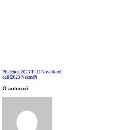
Předchozí
2023 T+H Novorkovi
další
2023 Nezmaři
O autorovi