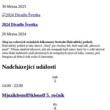
30 března 2025
2024 Divadlo Švestka
20 března 2024
Ahoj na webových stránkách folkcountry festivalu Hukvaldský potlach.
Hukvaldský potlach je taky takové „Ahoj“ pro všechny lidi, kteří mají rádi „táborové
písně“. Píšeme záměrně táborové, neb nás nenapadá lepší název, který by v sobě ukrýval
celou škálu hudebních stylů přetavených do trempských písní od folku, country, přes
bluegrass,až třeba k folk rocku či šansonům.
Nadcházející události
ZÁŘ
5
14:00
-
22:00
MjuzikfestoffSklenoff 5. ročník
ŘÍJ
9