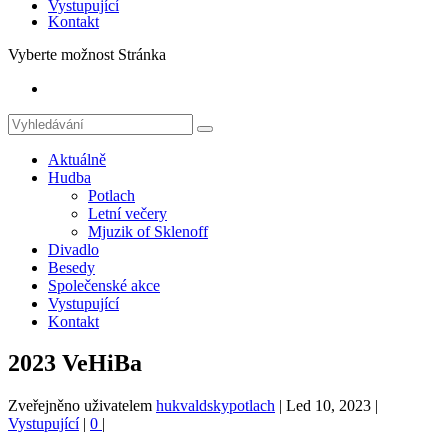
Vystupující
Kontakt
Vyberte možnost Stránka
Aktuálně
Hudba
Potlach
Letní večery
Mjuzik of Sklenoff
Divadlo
Besedy
Společenské akce
Vystupující
Kontakt
2023 VeHiBa
Zveřejněno uživatelem
hukvaldskypotlach
|
Led 10, 2023
|
Vystupující
|
0
|