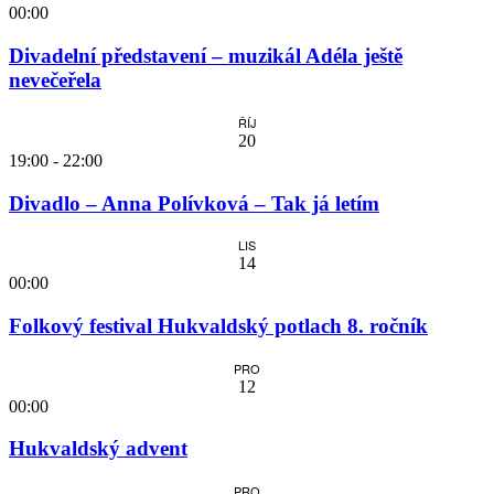
00:00
Divadelní představení – muzikál Adéla ještě
nevečeřela
ŘÍJ
20
19:00
-
22:00
Divadlo – Anna Polívková – Tak já letím
LIS
14
00:00
Folkový festival Hukvaldský potlach 8. ročník
PRO
12
00:00
Hukvaldský advent
PRO